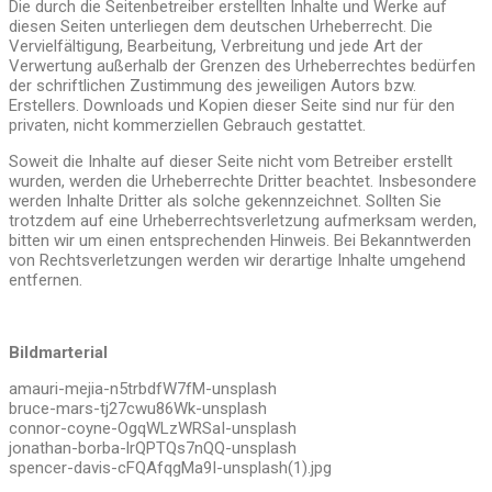
Die durch die Seitenbetreiber erstellten Inhalte und Werke auf
diesen Seiten unterliegen dem deutschen Urheberrecht. Die
Vervielfältigung, Bearbeitung, Verbreitung und jede Art der
Verwertung außerhalb der Grenzen des Urheberrechtes bedürfen
der schriftlichen Zustimmung des jeweiligen Autors bzw.
Erstellers. Downloads und Kopien dieser Seite sind nur für den
privaten, nicht kommerziellen Gebrauch gestattet.
Soweit die Inhalte auf dieser Seite nicht vom Betreiber erstellt
wurden, werden die Urheberrechte Dritter beachtet. Insbesondere
werden Inhalte Dritter als solche gekennzeichnet. Sollten Sie
trotzdem auf eine Urheberrechtsverletzung aufmerksam werden,
bitten wir um einen entsprechenden Hinweis. Bei Bekanntwerden
von Rechtsverletzungen werden wir derartige Inhalte umgehend
entfernen.
Bildmarterial
amauri-mejia-n5trbdfW7fM-unsplash
bruce-mars-tj27cwu86Wk-unsplash
connor-coyne-OgqWLzWRSaI-unsplash
jonathan-borba-lrQPTQs7nQQ-unsplash
spencer-davis-cFQAfqgMa9I-unsplash(1).jpg