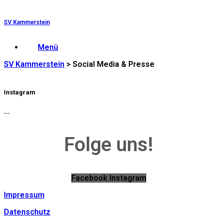
Zum
Inhalt
SV Kammerstein
springen
Menü
SV Kammerstein
>
Social Media & Presse
Instagram
…
Folge uns!
Facebook
Instagram
Impressum
Datenschutz